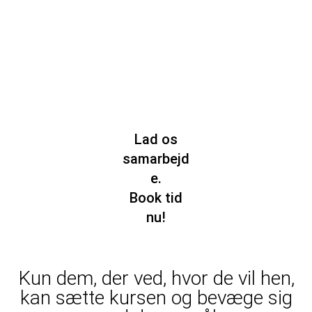
dig. Og husk
at y
dre mål
ikke fjerner
indre
tomhed.
Lad os
samarbejd
e.
Book tid
nu!
Kun dem, der ved, hvor de vil hen,
kan sætte kursen og bevæge sig