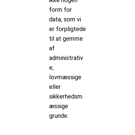
ikke nogen
form for
data, som vi
er forpligtede
til at gemme
af
administrativ
e,
lovmæssige
eller
sikkerhedsm
æssige
grunde.