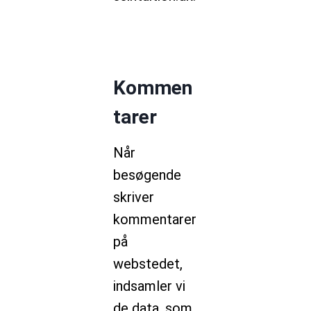
Kommen
tarer
Når
besøgende
skriver
kommentarer
på
webstedet,
indsamler vi
de data, som